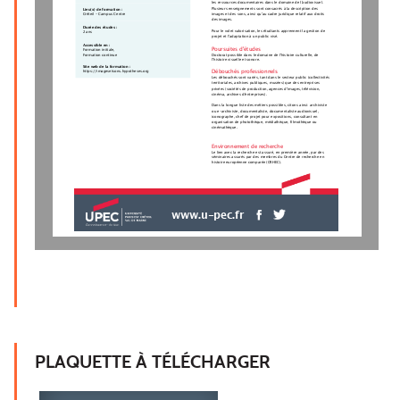
les ressources documentaires dans le domaine de l'audiovisuel.
Plusieurs enseignements sont consacrés à la description des
Lieu(x) de formation :
images et des sons, ainsi qu'au cadre juridique relatif aux droits
Créteil - Campus Centre
des images.
Durée des études :
Pour le volet valorisation, les étudiants apprennent la gestion de
2 ans
projet et l'adaptation à un public visé.
Accessible en :
Poursuites d'études
Formation initiale,
Formation continue
Doctorat possible dans le domaine de l'histoire culturelle, de
l'histoire visuelle et sonore.
Site web de la formation :
https://imagesetsons.hypotheses.org
Débouchés professionnels
Les débouchés sont variés, tant dans le secteur public (collectivités
territoriales, archives publiques, musées) que des entreprises
privées (sociétés de production, agences d'images, télévision,
cinéma, archives d'entreprises).
Dans la longue liste des métiers possibles, citons ainsi: archiviste
ou e-archiviste, documentaliste, documentaliste audiovisuel,
iconographe, chef de projet pour expositions, consultant en
organisation de photothèque, médiathèque, filmothèque ou
cinémathèque.
Environnement de recherche
Le lien avec la recherche est assuré, en première année, par des
séminaires assurés par des membres du Centre de recherche en
histoire européenne comparée (CRHEC).
www.u-pec.fr
PLAQUETTE À TÉLÉCHARGER