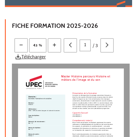
FICHE FORMATION 2025-2026
/
3
43 %
Télécharger
Master Histoire parcours Histoire et
métiers de l'image et du son
Présentation de la formation
Ce master se distingue dans le paysage universitaire français en
Domaine :
étant l'un des masters d'histoire les plus reconnus dans les métiers
Sciences humaines et sociales
relatif à l'image et au son. Il est articulé autour d'un triptyque:
conservation, documentation et valorisation des sources visuelles,
sonores et audiovisuelles. Créé en 2007, il a construit depuis cette
Mention :
Histoire
date un solide réseau de partenaires publics et privés, qui permet
une excellente insertion professionnelle. A partir de 2020, il est
articulé sur deux années, avec une spécialisation progressive.
UFR/Institut :
UPEC - UFR de Lettres langues et sciences humaines
Capacité d'accueil
12 en Master 1
Type de diplôme :
20 en Master 2
Master
Compétence(s) visée(s)
Niveau(x) de recrutement :
Pour le volet conservation, les étudiants apprennent les aspects
Bac + 4
techniques et méthodologiques de la collecte et de la conservation
(les supports, les altérations, le conditionnement) - une partie
Niveau de diplôme :
importante de la formation est centrée sur la question numérique,
Bac + 5
sur la migration des supports et la conservation numérique.
Pour le volet documentation, les étudiants apprennent à faire un
Niveau de sortie :
Niveau 1
récolement, à établir un plan de classement, à utiliser et rechercher