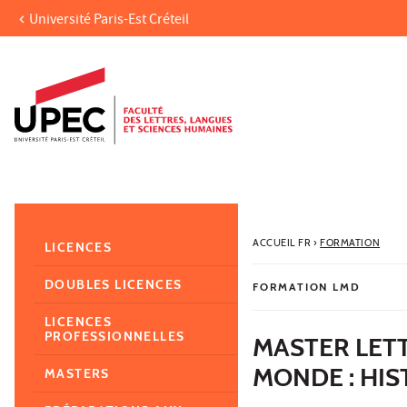
Université Paris-Est Créteil
Aller au contenu
Navigation
Accès directs
Recherche
Navigation secondaire
ACCUEIL FR
›
FORMATION
LICENCES
DOUBLES LICENCES
FORMATION LMD
LICENCES
PROFESSIONNELLES
MASTER LET
MONDE : HIS
MASTERS