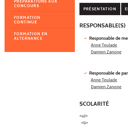
PRÉPARATIONS AUX
CONCOURS
PRÉSENTATION
E
FORMATION
CONTINUE
RESPONSABLE(S)
FORMATION EN
Responsable de men
ALTERNANCE
Anne Teulade
Damien Zanone
Responsable de par
Anne Teulade
Damien Zanone
SCOLARITÉ
<ul>
<li>