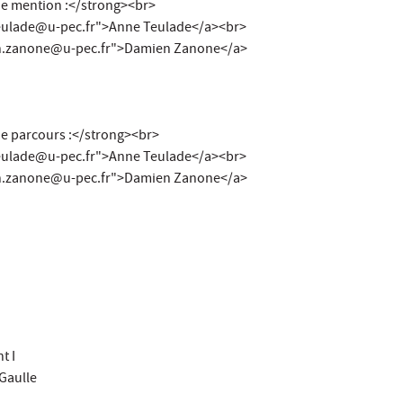
 mention :</strong><br>
eulade@u-pec.fr">Anne Teulade</a><br>
n.zanone@u-pec.fr">Damien Zanone</a>
 parcours :</strong><br>
eulade@u-pec.fr">Anne Teulade</a><br>
n.zanone@u-pec.fr">Damien Zanone</a>
t I
Gaulle