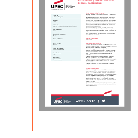
Master Lettres parcours Littératures,
discours, francophonies
Présentation de la formation
Le Master Recherche est un cycle de deux années d’initiation à la
Domaine :
recherche.
Lettres - Langues
La première année
 privilégie les enseignements, 
la seconde
 la
rédaction du mémoire (une centaine de pages). Le sujet de ce
Mention :
mémoire est déterminé d’un commun accord entre un candidat et
Lettres
un.e directeur.trice de recherche. Il constitue une étape dans un
parcours de recherche (puisqu’il peut préparer l’étudiant au travail
de rédaction future d’une thèse) et doit donc être associé à une
UFR/Institut :
UPEC - UFR de Lettres langues et sciences humaines
véritable formation scientifique.
La soutenance peut avoir lieu à la session de juin ou à celle
d’octobre (voir la date butoir de chaque session). Le jury doit
Type de diplôme :
comprendre au moins deux enseignants habilités (Professeurs ou
Master
MCF).
Il est fortement conseillé aux candidats à un contrat doctoral de
Niveau(x) de recrutement :
soutenir à la session de juin.
Bac + 3
Capacité d'accueil
Niveau de diplôme :
30 par année
Bac + 5
Compétence(s) visée(s)
Niveau de sortie :
 Connaissances précises en histoire de la littérature, en littérature
Niveau 1
française, littérature générale et comparée, littérature francophone,
littérature antique, poétique ou linguistique.
Lieu(x) de formation :
 Maîtrise du langage oral et écrit : analyse, réflexion,
Créteil - Campus Centre
démonstration, argumentation, éloquence, communication (dans
des interventions lors des séminaires ou dans des colloques, et
Durée des études :
dans le Mémoire, suivi de près par le.la directeur.trice de
2 ans
recherche).
 Capacité de mobiliser différents types de savoirs (historiques,
Accessible en :
littéraires, scientifiques...) et de les traiter discursivement.
Formation initiale,
 Capacité d’élaborer une étude analytique complète (avec usage de
Formation continue
l’outil informatique, une traduction en annexe, une recherche
documentaire).
 Capacité d’adaptation des savoirs acquis à d’autres registres
d’activité
Poursuites d'études
Le Master Lettres prépare naturellement à la recherche au sens
académique (universités, organismes de recherche). La poursuite
en doctorat et la réalisation d'une thèse sont donc la poursuite
d'études la plus naturelle. Il est possible de poursuivre en thèse de
doctorat : littérature française, littérature antique, littérature
comparée ou littérature francophone, linguistique, au sein de
l'équipe "Lettres, Idées, Savoirs" (LIS, EA 4395) ou du "Centre
d’Études des Discours, Images, Textes, Écrits et Communications"
(CEDITEC, EA 3119).
Les connaissances et compétences acquises peuvent aussi faciliter
l'entrée dans un master 2 professionnel dans les métiers de l'écrit,
du livre et de la culture.
www.u-pec.fr