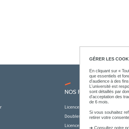
GÉRER LES COOK
En cliquant sur « To
que essentiels et fon
d'audience à des fins 
L'université est resp
NOS FORMATIONS
sont détaillés par d
d'acceptation des tr
de 6 mois.
r
Licences
Si vous souhaitez re
Doubles licences
retirer votre consent
Licences pro
➜
Consultez notre po