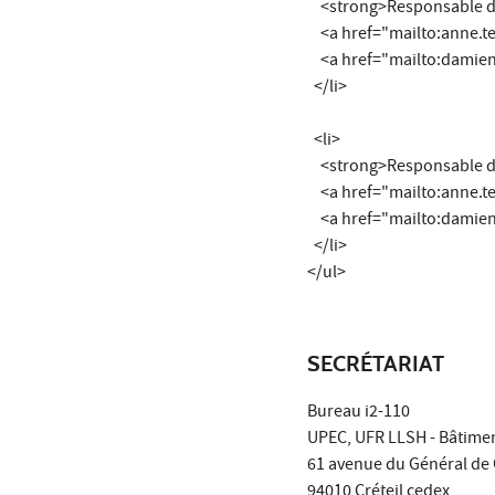
<strong>Responsable de
<a href="mailto:anne.t
<a href="mailto:damie
</li>
<li>
<strong>Responsable de
<a href="mailto:anne.t
<a href="mailto:damie
</li>
</ul>
SECRÉTARIAT
Bureau i2-110
UPEC, UFR LLSH - Bâtimen
61 avenue du Général de 
94010 Créteil cedex