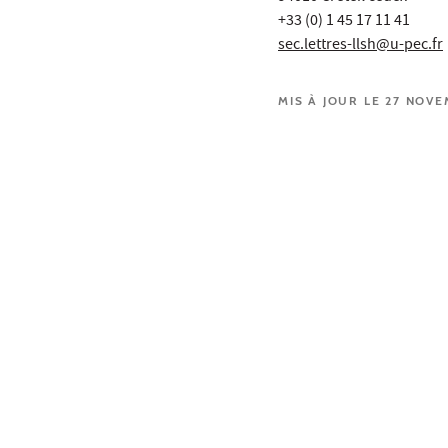
+33 (0) 1 45 17 11 41
sec.lettres-llsh@u-pec.fr
MIS À JOUR LE 27 NOV