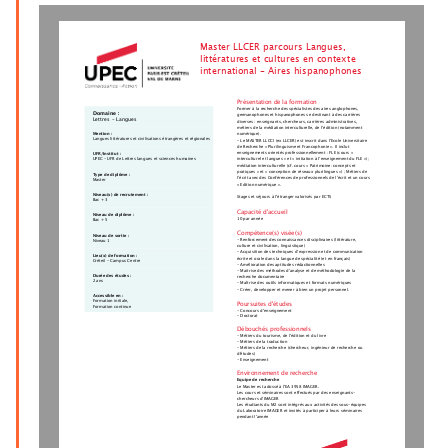
Master LLCER parcours Langues,
littératures et cultures en contexte
international - Aires hispanophones
Présentation de la formation
Former à la recherche des spécialistes des aires anglophones,
Domaine :
germanophones et hispanophones se destinant à des carrières
Lettres - Langues
diverses : enseignants, chercheurs, carrières administratives,
métiers de la médiation interculturelle, de l’édition (notamment
Mention :
numérique).
Langues littératures et civilisations étrangères et régionales
- Le MASTER LLCCI (ex LLCER) est inscrit dans l’Ecole Universitaire
de Recherche « Plurilinguisme et Francophonie ». Il inclut
enseignements orientés professionnellement : FLE (cours «
UFR/Institut :
UPEC - UFR de Lettres langues et sciences humaines
interculturel et langues » et « initiation à l’enseignement du FLE ») ;
médiation interculturelle (cf. cours « Patrimoine: concepts et
pratiques » et « conception de réseaux plurilingues ») ; Métiers de
Type de diplôme :
l’écrit avec des Conférences de professionnels de l’écrit et un cours
Master
« Edition numérique ».
Niveau(x) de recrutement :
Stages et séjours à l'étranger valorisés par ECTS
Bac + 3
Capacité d'accueil
Niveau de diplôme :
10 par année
Bac + 5
Compétence(s) visée(s)
Niveau de sortie :
- Renforcement des connaissances disciplinaires (littérature,
Niveau 1
culture et civilisation, linguistique)
- Acquisition des techniques d’expression et de communication
Lieu(x) de formation :
écrite et orale dans la langue de spécialité (et en français)
Créteil - Campus Centre
- Amélioration des aptitudes rédactionnelles
- Maitrise des méthodes d’analyse et de méthodologie de la
Durée des études :
recherche documentaire
2 ans
- Maîtrise des outils informatiques et formats numériques
- Créer, developper et mener à bien un projet personnel.
Accessible en :
Formation initiale,
Poursuites d'études
Formation continue
- Concours d'enseignement
- Doctorat
Débouchés professionnels
- Métiers du tourisme, de l’édition et du livre
- Métiers de la traduction
- Métiers de la recherche (chercheur, ingénieur de recherche ou
d'études)
- Enseignement
Environnement de recherche
Equipe de recherche
Le Master est adossé à l'EA 3958 IMAGER.
Les cours et séminaires sont effectués par des enseignants-
chercheurs d’IMAGER
Les étudiants du M2 sont intégrés aux activités des sous-équipes
du Laboratoire IMAGER et invités à participer à leurs séminaires
pendant l'année