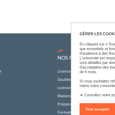
GÉRER LES COOK
En cliquant sur « To
que essentiels et fon
d'audience à des fins 
NOS FORMATIONS
L'université est resp
sont détaillés par d
d'acceptation des tr
r
Licences
de 6 mois.
Doubles licences
Si vous souhaitez re
retirer votre consent
Licences pro
➜
Consultez notre po
Masters
Préparations aux concours
Tout accepter
Formation continue