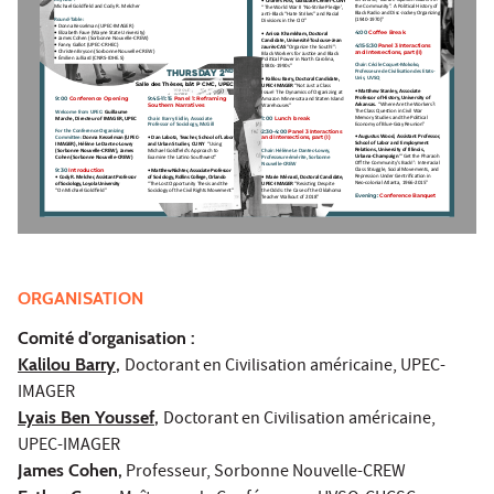
Michael Goldfield and Cody R. Melcher
the Community”. A Political History of 
“The World War II ‘No-Strike Pledge’, 
Black Radio and Disc-Jockey Organizing 
anti-Black “Hate Strikes” and Racial 
Round-Table:
(1940-1970)”
Divisions in the CIO”
• 
Donna Kesselman (UPEC-IMAGER)
4:00 Coffee Break
• 
Elizabeth Faue (Wayne State University) 
• Anissa Khamkham, Doctoral 
• 
James Cohen (Sorbonne Nouvelle-CREW)
Candidate, Université Toulouse-Jean 
4:15-5:30 Panel 3 Interactions 
• 
Fanny Gallot (UPEC-CRHEC)
Jaurès-CAS 
“Organize the South!”: 
and Intersections, part (II)
• 
Christen Bryson (Sorbonne Nouvelle-CREW) 
Black Workers for Justice and Black 
• 
Émilien Julliard (CNRS-IDHE.S)  
Political Power in North Carolina, 
Chair: Cécile Coquet-Mokoko, 
1980s-1990s”
Professeure de Civilisation des Etats-
nd
THURSDAY 2
Unis, UVSQ
• Kalilou Barry, Doctoral Candidate, 
Salle des Thèses, bât P CMC, UPEC
UPEC-IMAGER
 “Not Just a Class 
• Matthew Stanley, Associate 
Issue! The Dynamics of Organizing at 
9:00 Conference Opening
9:45-11:15 Panel 1: Reframing 
Professor of History, University of 
Amazon Minnesota and Staten Island 
Southern Narratives
Arkansas.
 “Where Are the Workers?: 
Warehouses” 
The Class Question in Civil War 
Welcome from UPEC:
Guillaume 
1:00 Lunch break
Memory Studies and the Political 
Marche, Directeur of IMAGER, UPEC
Chair: Barry Eidlin, Associate 
Economy of Blue-Gray Reunion”
Professor of Sociology, McGill
2:30-4:00 Panel 3 Interactions 
For the Conference Organizing 
and Intersections, part (I)
• Augustus Wood, Assistant Professor, 
Committee:
 Donna Kesselman (UPEC-
• Dan Labotz, Teacher, School of Labor 
School of Labor and Employment 
IMAGER), Hélène Le Dantec-Lowry 
and Urban Studies, CUNY  
“Using 
Relations, University of Illinois, 
(Sorbonne Nouvelle-CREW), James 
Michael Goldfield’s Approach to 
Chair: Hélène Le Dantec-Lowry, 
Urbana-Champaign
 “‘Get the Pharaoh 
Cohen (Sorbonne Nouvelle-CREW)
Examine the Latino Southwest”
Professeure émérite, Sorbonne 
Off the Community’s Back!’: Interracial 
Nouvelle-CREW
9:30 Introduction
Class Struggle, Social Movements, and 
•
 Matthew Nichter, Associate Professor 
Repression Under Gentrification in 
• Cody R. Melcher, Assistant Professor 
of Sociology, Rollins College, Orlando
• Marie Ménard, Doctoral Candidate, 
Neo-colonial Atlanta, 1966-2015”
of Sociology, Loyola University
“The Lost Opportunity Thesis and 
the 
UPEC-IMAGER 
“Resisting Despite 
“On Michael Goldfield” 
Sociology of the Civil Rights Movement”
the Odds: the Case of the Oklahoma 
Evening: 
Conference Banquet
Teacher Walkout of 2018”
ORGANISATION
Comité d'organisation :
Kalilou Barry
,
Doctorant en Civilisation américaine, UPEC-
IMAGER
Lyais Ben Youssef
,
Doctorant en Civilisation américaine,
UPEC-IMAGER
James Cohen,
Professeur, Sorbonne Nouvelle-CREW