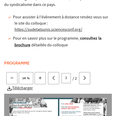
du syndicalisme dans ce pays.
Pour assister à l'évènement à distance rendez-vous sur
le site du colloque :
https://sudetatsunis.sciencesconf.org/
Pour en savoir plus sur le programme,
consultez la
brochure
détaillée du colloque
PROGRAMME
/
2
34 %
Télécharger
ST
Wednesday 1
11:15 Coffee Break
• Jody Noll, Lecturer of History, 
Georgia State University
 “Claiming 
Maison de la Recherche de la Sorbonne
11:30-1:00 Panel 2 Mobilizing 
Power: Race, Gender, and the 
5:00 PM
 Conference-Debate: 
Workers: Labor & Race
Successes of the 1968 Statewide 
Florida Teachers’ Strike”
Luttes sociales et luttes féministes aux USA / The Fight for Workers’ Rights & 
Chair: Mathieu Hocquelet, Chercheur, 
Women’s Rights in the US Today
•Tristan Pinet-Le Bras, Doctoral 
Sociologie du Travail, Céreq 
Candidate, EHESS-CENA
 “For Better or 
Keynote : 
for Worse, You are Opinion-Makers in 
• Charles Post, Graduate Center-CUNY 