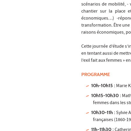
scénarios de mobilité, -
chantier sur la place e
économiques…) -répond
transformation. Être une 
raisons économiques, pol
Cette journée d’étude s’i
en tentant aussi de mettr
l’exil fait aux femmes » e
PROGRAMME
10h-10h15 :
Marie Ka
10h15-10h30
: Mat
femmes dans les str
10h30-11h :
Sylvie A
françaises (1860-1
11h-11h30 :
Catherin