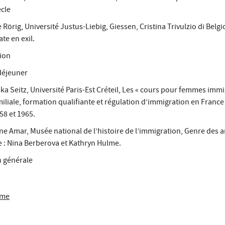
ècle
 Rörig, Université Justus-Liebig, Giessen, Cristina Trivulzio di Belg
ate en exil.
ion
déjeuner
ska Seitz, Université Paris-Est Créteil, Les « cours pour femmes immi
iliale, formation qualifiante et régulation d’immigration en France
58 et 1965.
e Amar, Musée national de l’histoire de l’immigration, Genre des a
e : Nina Berberova et Kathryn Hulme.
n générale
mme