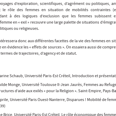
 voyages d’exploration, scientifiques, d’agrément ou politiques, a
t le rôle des femmes en situation de mobilités contraintes (ex
ant à des logiques d’exclusion que les femmes subissent e
femme en « exil » recouvre une large palette de situations d’émigr
itiques ou religieuses.
ntéressera donc aux différentes facettes de la vie des femmes en sit
e en évidence les « effets de sources ». On essaiera aussi de compr
n termes de trajectoires, d’agency et de statut.
rine Schaub, Université Paris-Est Créteil, Introduction et présenta
hilde Monge, Université Toulouse II-Jean Jaurès, Femmes au Refuge
uctures d’aide aux exilés « pour la Religion ». Saint-Empire, Pays-B
prile, Université Paris Ouest-Nanterre, Disparues ! Mobilité de fe
939)
e Brice, Université Paris-Est Créteil, Le rôle économique des femmes