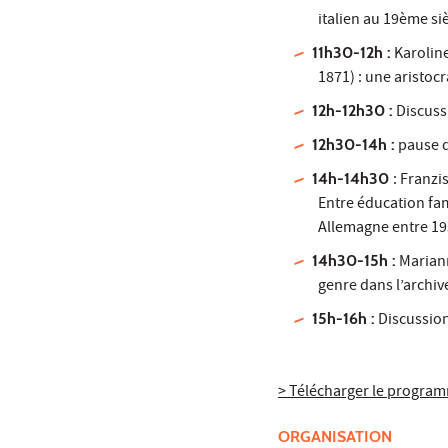
italien au 19ème si
11h30-12h :
Karoline
1871) : une aristocr
12h-12h30 :
Discuss
12h30-14h :
pause 
14h-14h30
: Franzi
Entre éducation fam
Allemagne entre 19
14h30-15h :
Mariann
genre dans l’archiv
15h-16h :
Discussio
> Télécharger le progra
ORGANISATION