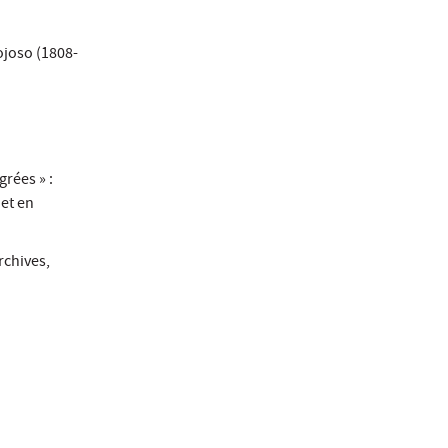
iojoso (1808-
grées » :
 et en
rchives,