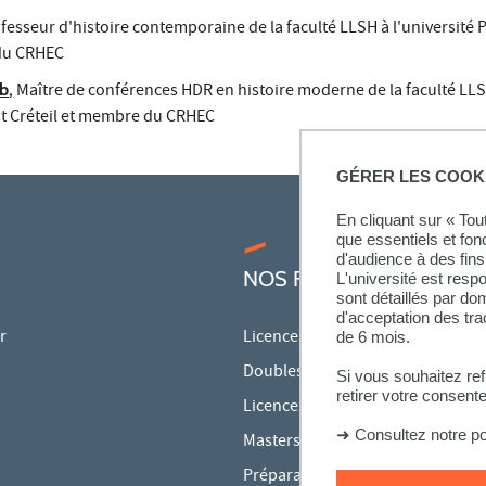
fesseur d'histoire contemporaine de la faculté LLSH à l'université P
 du CRHEC
ub
,
Maître de conférences HDR en histoire moderne de la faculté LL
Est Créteil et membre du CRHEC
GÉRER LES COOK
En cliquant sur « To
que essentiels et fon
d'audience à des fins 
NOS FORMATIONS
L'université est resp
sont détaillés par d
d'acceptation des tr
r
Licences
de 6 mois.
Doubles licences
Si vous souhaitez re
retirer votre consent
Licences pro
➜
Consultez notre po
Masters
Préparations aux concours