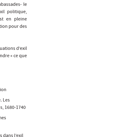
mbassades- le
il politique,
st en pleine
ation pour des
uations d’exil
endre « ce que
tion
. Les
as, 1680-1740
mmes
 dans l’exil