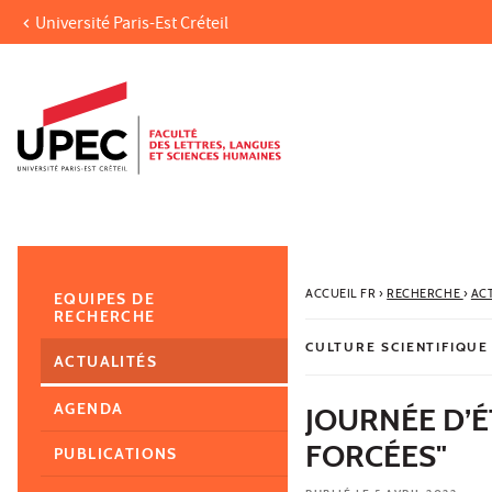
Université Paris-Est Créteil
Aller au contenu
Navigation
Accès directs
Recherche
Navigation secondaire
ACCUEIL FR
›
RECHERCHE
›
AC
EQUIPES DE
RECHERCHE
CULTURE SCIENTIFIQUE
ACTUALITÉS
AGENDA
JOURNÉE D’É
FORCÉES"
PUBLICATIONS