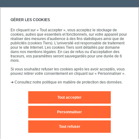
GÉRER LES COOKIES
En cliquant sur « Tout accepter », vous acceptez le stockage de
cookies, autres que essentiels et fonctionnels, sur votre appareil pour
réaliser des mesures d'audience à des fins statistiques ainsi que de
PRATIQUE
publicités (cookies Tiers). L'université est responsable de traitement
pour le site Internet. Les cookies Tiers sont détaillés par domaine
dans nos mentions légales. En cas de refus ou d'acceptation des
traceurs, vos paramètres seront sauvegardés pour une durée de 6
NOS FORMATIONS
mois.
Si vous souhaitez refuser les cookies après les avoir acceptés, vous
pouvez retirer votre consentement en cliquant sur « Personnaliser ».
➜
Consultez notre politique en matière de protection des données.
Tout accepter
Mentions légales
Nous contacter
Personnaliser
Plans d'accès
Plan du site
Tout refuser
Accessibilité des sites de l'UPEC : non conforme