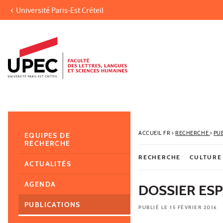
Université Paris-Est Créteil
Aller au contenu
Navigation
Accès directs
Recherche
Navigation secondaire
ACCUEIL FR
›
RECHERCHE
›
PU
EQUIPES DE
RECHERCHE
RECHERCHE
CULTURE
ACTUALITÉS
AGENDA
DOSSIER ESP
PUBLICATIONS
PUBLIÉ LE 15 FÉVRIER 2016