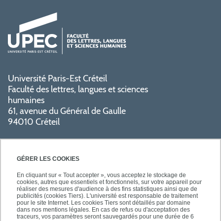
Université Paris-Est Créteil
Faculté des lettres, langues et sciences
humaines
61, avenue du Général de Gaulle
94010 Créteil
GÉRER LES COOKIES
En cliquant sur « Tout accepter », vous acceptez le stockage de
cookies, autres que essentiels et fonctionnels, sur votre appareil pour
réaliser des mesures d'audience à des fins statistiques ainsi que de
PRATIQUE
publicités (cookies Tiers). L'université est responsable de traitement
pour le site Internet. Les cookies Tiers sont détaillés par domaine
dans nos mentions légales. En cas de refus ou d'acceptation des
traceurs, vos paramètres seront sauvegardés pour une durée de 6