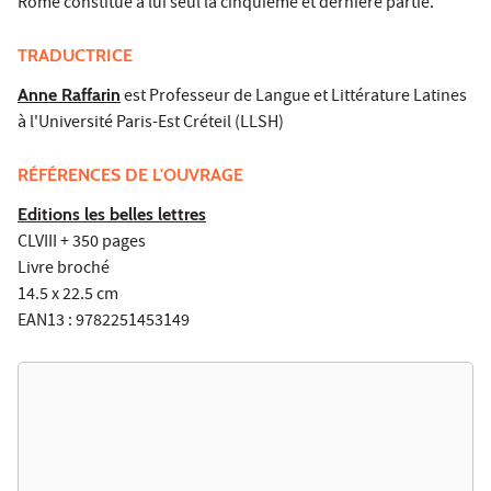
Rome constitue à lui seul la cinquième et dernière partie.
TRADUCTRICE
Anne Raffarin
est Professeur de Langue et Littérature Latines
à l'Université Paris-Est Créteil (LLSH)
RÉFÉRENCES DE L'OUVRAGE
Editions les belles lettres
CLVIII + 350 pages
Livre broché
14.5 x 22.5 cm
EAN13 : 9782251453149