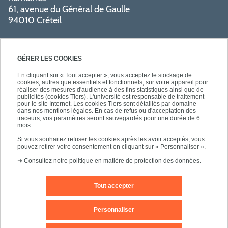
61, avenue du Général de Gaulle
94010 Créteil
GÉRER LES COOKIES
En cliquant sur « Tout accepter », vous acceptez le stockage de
cookies, autres que essentiels et fonctionnels, sur votre appareil pour
réaliser des mesures d'audience à des fins statistiques ainsi que de
PRATIQUE
publicités (cookies Tiers). L'université est responsable de traitement
pour le site Internet. Les cookies Tiers sont détaillés par domaine
dans nos mentions légales. En cas de refus ou d'acceptation des
traceurs, vos paramètres seront sauvegardés pour une durée de 6
NOS FORMATIONS
mois.
Si vous souhaitez refuser les cookies après les avoir acceptés, vous
pouvez retirer votre consentement en cliquant sur « Personnaliser ».
➜
Consultez notre politique en matière de protection des données.
Tout accepter
Mentions légales
Nous contacter
Personnaliser
Plans d'accès
Plan du site