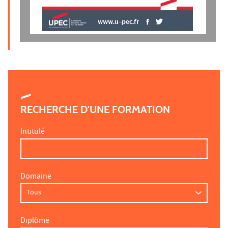
www.u-pec.fr
RECHERCHE D'UNE FORMATION
Intitulé
Domaine
Diplôme