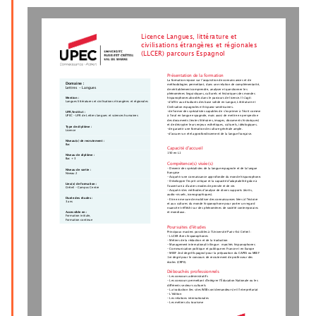
Licence Langues, littérature et
civilisations étrangères et régionales
(LLCER) parcours Espagnol
Présentation de la formation
La formation repose sur l'acquisition de connaissances et de
Domaine :
méthodologies permettant, dans une relation de complémentarité,
Lettres - Langues
de véritablement comprendre, analyser et questionner les
phénomènes linguistiques, culturels et historiques des mondes
Mention :
hispanophones abordés dans le parcours de licence. Il s'agit:
Langues littératures et civilisations étrangères et régionales
-d'offrir aux étudiants des base solide en Langue, Littérature et
Civilisation espagnoles et hispano-américaines.
-de former des spécialistes capables de s’exprimer à l’écrit comme
UFR/Institut :
à l’oral en langue espagnole, mais aussi de mettre en perspective
UPEC - UFR de Lettres langues et sciences humaines
des documents (textes littéraires, images, documents historiques)
et de décrypter leurs enjeux esthétiques, culturels, idéologiques.
Type de diplôme :
-de garantir une formation de culture générale ample.
Licence
-d'assurer un réel approfondissement de la langue française.
Niveau(x) de recrutement :
Bac
Capacité d'accueil
150 en L1
Niveau de diplôme :
Bac + 3
Compétence(s) visée(s)
- Devenir des spécialistes de la langue espagnole et de la langue
Niveau de sortie :
française
Niveau 2
- Acquérir une connaissance approfondie du monde hispanophone.
- Développer l'esprit critique et la capacité d'adaptabilité grâce à
Lieu(x) de formation :
l'ouverture à d'autres modes de pensée et de vie.
Créteil - Campus Centre
- Acquérir des méthodes d'analyse de divers supports (écrits,
audio-visuels, iconographiques).
Durée des études :
- Etre en mesure de mobiliser des connaissances liées à l'histoire
3 ans
et aux cultures du monde hispanophone pour porter un regard
nuancé et réfléchi sur des phénomènes de société contemporains
et mondiaux.
Accessible en :
Formation initiale,
Formation continue
Poursuites d'études
Principaux masters possibles à l’Université Paris-Est Créteil :
- LLCER Aires hispanophones
- Métiers de la rédaction et de la traduction
- Management international trilingue : marchés hispanophones
- Communication politique et publique en France et en Europe
- MEEF 2nd degré Espagnol pour la préparation du CAPES ou MEEF
1er degré pour le concours de recrutement de professeur des
écoles (CRPE).
Débouchés professionnels
- Les concours administratifs
- Les concours permettant d'intégrer l’Éducation Nationale ou les
différents secteurs culturels
- La traduction (les sites WEB sont demandeurs) et l'interprétariat
- L'édition
- Les relations internationales
- Les métiers du tourisme