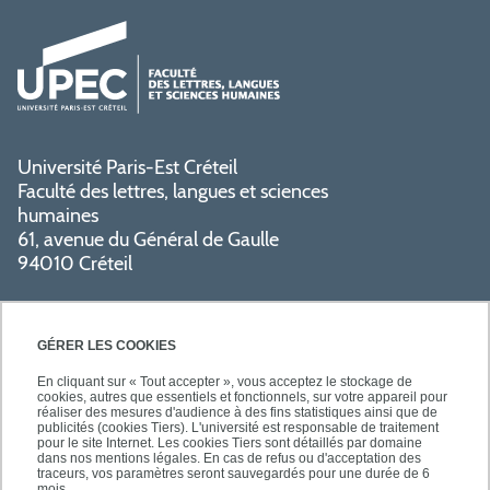
Université Paris-Est Créteil
Faculté des lettres, langues et sciences
humaines
61, avenue du Général de Gaulle
94010 Créteil
GÉRER LES COOKIES
En cliquant sur « Tout accepter », vous acceptez le stockage de
cookies, autres que essentiels et fonctionnels, sur votre appareil pour
réaliser des mesures d'audience à des fins statistiques ainsi que de
PRATIQUE
publicités (cookies Tiers). L'université est responsable de traitement
pour le site Internet. Les cookies Tiers sont détaillés par domaine
dans nos mentions légales. En cas de refus ou d'acceptation des
traceurs, vos paramètres seront sauvegardés pour une durée de 6
mois.