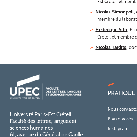
Est Créteil et memb
Nicolas Simonpoli
,
membre du laborato
Frédérique Sitri
,
Pro
Créteil et membre d
Nicolas Tardits
,
doct
PRATIQUE
Nous contacte
Université Paris-Est Créteil
Plan d'accès
Faculté des lettres, langues et
sciences humaines
Instagram
61, avenue du Général de Gaulle