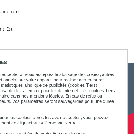
Nanterre et
ris-Est
IES
ut accepter », vous acceptez le stockage de cookies, autres
ctionnels, sur votre appareil pour réaliser des mesures
statistiques ainsi que de publicités (cookies Tiers).
onsable de traitement pour le site Internet. Les cookies Tiers
omaine dans nos mentions légales. En cas de refus ou
aceurs, vos paramètres seront sauvegardés pour une durée
fuser les cookies après les avoir acceptés, vous pouvez
ement en cliquant sur « Personnaliser ».
litique en matière de protection des données.