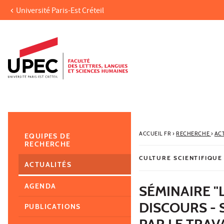
Université Paris-Est Créteil
Aller au contenu
Navigation
Accès directs
Recherche
Navigation secondaire
ACCUEIL FR
›
RECHERCHE
›
AC
EQUIPES DE
RECHERCHE
CULTURE SCIENTIFIQUE
ACTUALITÉS
AGENDA
SÉMINAIRE "L
DISCOURS - 
PUBLICATIONS
PAR LE TRAV