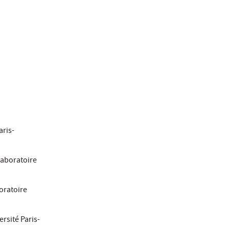
aris-
laboratoire
oratoire
ersité Paris-