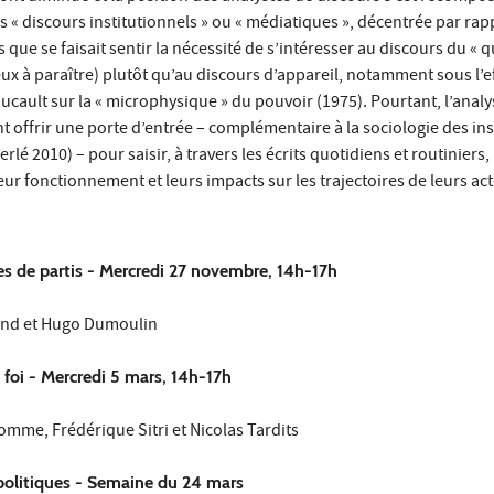
 « discours institutionnels » ou « médiatiques », décentrée par rapp
que se faisait sentir la nécessité de s’intéresser au discours du « q
eux à paraître) plutôt qu’au discours d’appareil, notamment sous l’ef
oucault sur la « microphysique » du pouvoir (1975). Pourtant, l’anal
 offrir une porte d’entrée – complémentaire à la sociologie des ins
rlé 2010) – pour saisir, à travers les écrits quotidiens et routiniers, 
eur fonctionnement et leurs impacts sur les trajectoires de leurs ac
es de partis - Mercredi 27 novembre, 14h-17h
land et Hugo Dumoulin
 foi - Mercredi 5 mars, 14h-17h
mme, Frédérique Sitri et Nicolas Tardits
 politiques - Semaine du 24 mars