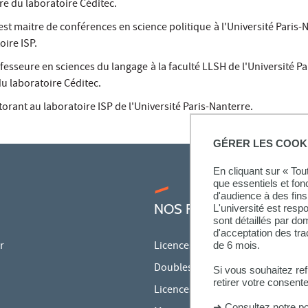
re du laboratoire Céditec.
est maitre de conférences en science politique
à l'Université Paris-
ire ISP.
fesseure en sciences du langage
à la faculté LLSH de l'Université Pa
u laboratoire Céditec.
orant au laboratoire ISP de l'Université Paris-Nanterre.
GÉRER LES COOK
En cliquant sur « To
que essentiels et fon
d'audience à des fins 
NOS FORMATIONS
L'université est resp
sont détaillés par d
d'acceptation des tr
r
Licences
de 6 mois.
Doubles licences
Si vous souhaitez re
retirer votre consent
Licences pro
➜
Consultez notre po