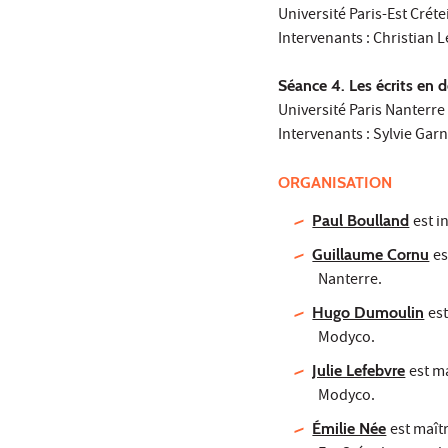
Université Paris-Est Crétei
Intervenants : Christian L
Séance 4. Les écrits en 
Université Paris Nanterre
Intervenants : Sylvie Gar
ORGANISATION
Paul Boulland
est i
Guillaume Cornu
es
Nanterre.
Hugo Dumoulin
es
Modyco.
Julie Lefebvre
est m
Modyco.
Émilie Née
est maît