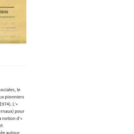
ociales, le
aux pionniers
974). L’«
ournaux) pour
a notion d’«
et
sée autour