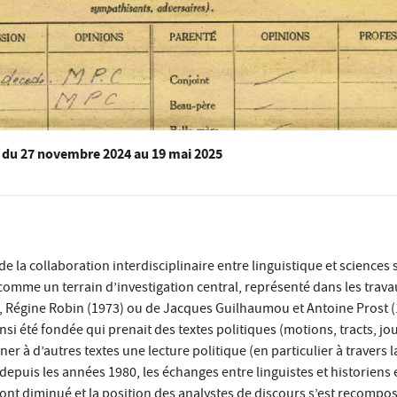
du
27 novembre 2024
au 19 mai 2025
e la collaboration interdisciplinaire entre linguistique et sciences s
 comme un terrain d’investigation central, représenté dans les trav
, Régine Robin (1973) ou de Jacques Guilhaumou et Antoine Prost (1
insi été fondée qui prenait des textes politiques (motions, tracts, j
er à d’autres textes une lecture politique (en particulier à travers l
depuis les années 1980, les échanges entre linguistes et historiens 
ont diminué et la position des analystes de discours s’est recompo