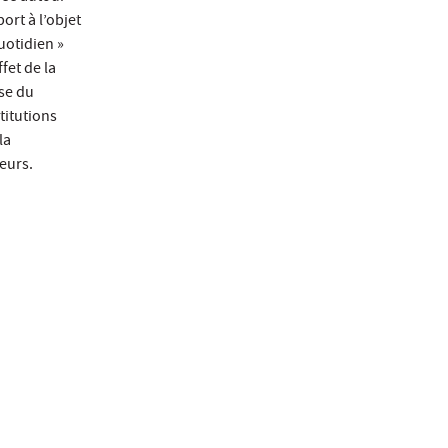
ort à l’objet
uotidien »
fet de la
yse du
titutions
la
teurs.